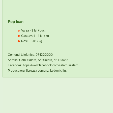
Pop Ioan
Varza - 3 lei / buc.
Castraveti - 4 lei / kg
Rosii - 8 lei / kg
Comenzi telefonice: 074XXXXXX
Adresa: Com. Salard, Sat Salard, nr. 123456
Facebook: https://www.facebook.com/salard.szalard
Producatorul livreaza comenzi la domiciliu.