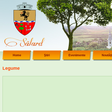
Home
Ştiri
Evenimente
Noutăţi
Legume