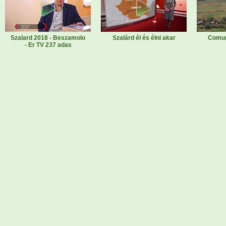
Szalard 2018 - Beszamolo
Szalárd él és élni akar
Comun
- Er TV 237 adas