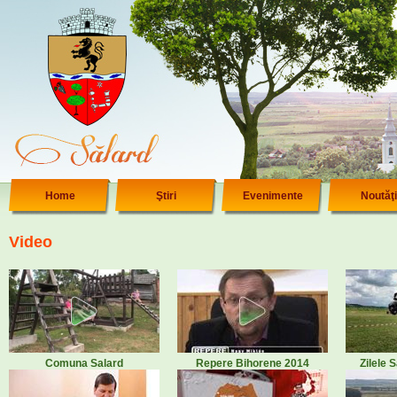
Home
Ştiri
Evenimente
Noutăţi
Video
Comuna Salard
Repere Bihorene 2014
Zilele 