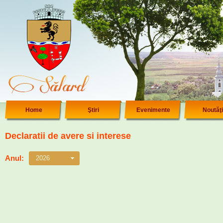
Home
Ştiri
Evenimente
Noutăţi
Declaratii de avere si interese
Anul:
2026